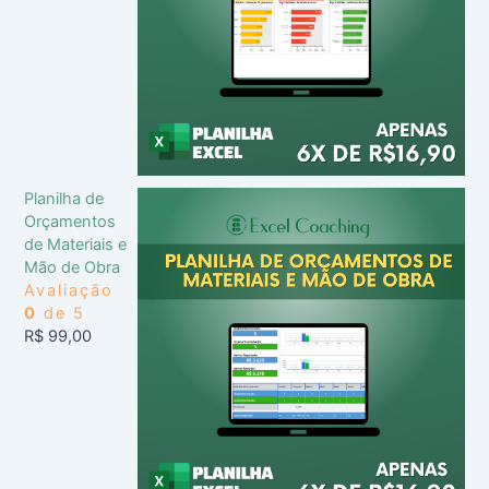
Planilha de
Orçamentos
de Materiais e
Mão de Obra
Avaliação
0
de 5
R$
99,00