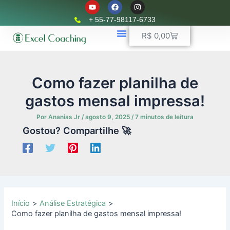
Y
F
I
Ir
o
a
n
u
c
s
para
+ 55-77-98117-6733
t
e
t
o
u
b
a
Carrinho
R$
0,00
b
o
g
conteúdo
e
o
r
k
📈 Planilhas Profissionais
🚛 Controle De Frota
💵 Controle Financeiro
☎ WhatsApp
a
m
Como fazer planilha de
gastos mensal impressa!
Por
Ananias Jr
/
agosto 9, 2025
/
7 minutos de leitura
Gostou? Compartilhe 🚀
Início
Análise Estratégica
Como fazer planilha de gastos mensal impressa!