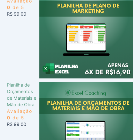
Avaliação
0
de 5
R$
99,00
Planilha de
Orçamentos
de Materiais e
Mão de Obra
Avaliação
0
de 5
R$
99,00