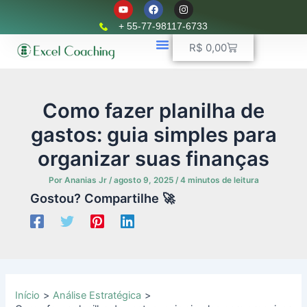
Y
F
I
Ir
o
a
n
u
c
s
para
+ 55-77-98117-6733
t
e
t
o
u
b
a
Carrinho
R$
0,00
b
o
g
conteúdo
e
o
r
k
📈 Planilhas Profissionais
🚛 Controle De Frota
💵 Controle Financeiro
☎ WhatsApp
a
m
Como fazer planilha de
gastos: guia simples para
organizar suas finanças
Por
Ananias Jr
/
agosto 9, 2025
/
4 minutos de leitura
Gostou? Compartilhe 🚀
Início
Análise Estratégica