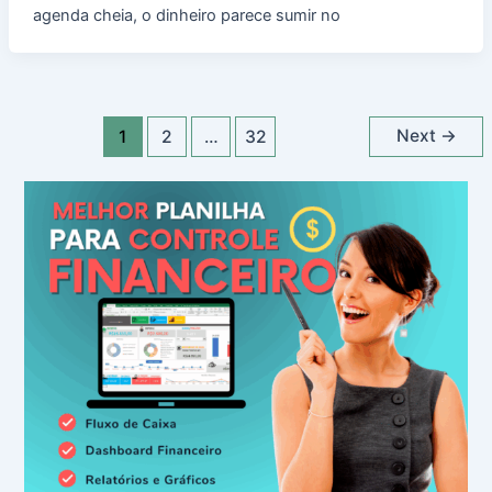
agenda cheia, o dinheiro parece sumir no
Next
→
1
2
…
32