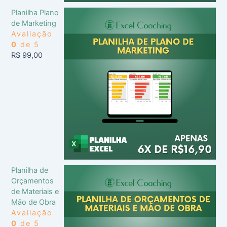
Planilha Plano
de Marketing
Avaliação
0
de 5
R$
99,00
Planilha de
Orçamentos
de Materiais e
Mão de Obra
Avaliação
0
de 5