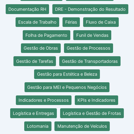
Documentação RH
DRE - Demonstração do Resultado
Escala de Trabalho
Férias
Fluxo de Caixa
Folha de Pagamento
Funil de Vendas
Gestão de Obras
Gestão de Processos
Gestão de Tarefas
Gestão de Transportadoras
Gestão para Estética e Beleza
Gestão para MEI e Pequenos Negócios
Indicadores e Processos
KPIs e Indicadores
Logística e Entregas
Logística e Gestão de Frotas
Lotomania
Manutenção de Veículos