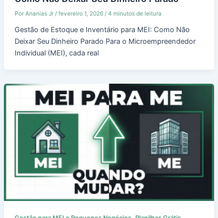
Por
Ananias Jr
/
fevereiro 1, 2026
/
4 minutos de leitura
Gestão de Estoque e Inventário para MEI: Como Não
Deixar Seu Dinheiro Parado Para o Microempreendedor
Individual (MEI), cada real
,
Gestão para MEI e Pequenos Negócios
Planilhas Grátis