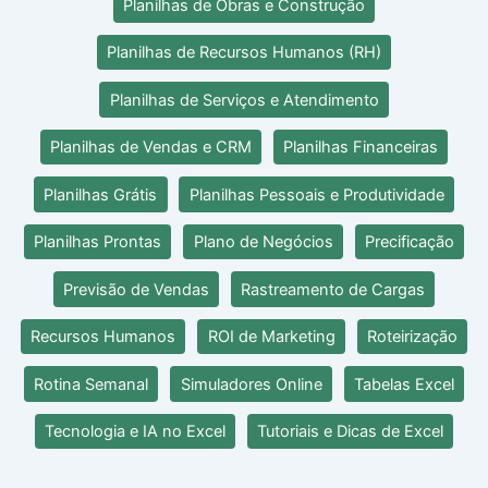
Planilhas de Obras e Construção
Planilhas de Recursos Humanos (RH)
Planilhas de Serviços e Atendimento
Planilhas de Vendas e CRM
Planilhas Financeiras
Planilhas Grátis
Planilhas Pessoais e Produtividade
Planilhas Prontas
Plano de Negócios
Precificação
Previsão de Vendas
Rastreamento de Cargas
Recursos Humanos
ROI de Marketing
Roteirização
Rotina Semanal
Simuladores Online
Tabelas Excel
Tecnologia e IA no Excel
Tutoriais e Dicas de Excel