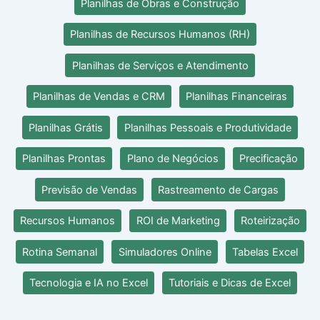
Planilhas de Obras e Construção
Planilhas de Recursos Humanos (RH)
Planilhas de Serviços e Atendimento
Planilhas de Vendas e CRM
Planilhas Financeiras
Planilhas Grátis
Planilhas Pessoais e Produtividade
Planilhas Prontas
Plano de Negócios
Precificação
Previsão de Vendas
Rastreamento de Cargas
Recursos Humanos
ROI de Marketing
Roteirização
Rotina Semanal
Simuladores Online
Tabelas Excel
Tecnologia e IA no Excel
Tutoriais e Dicas de Excel