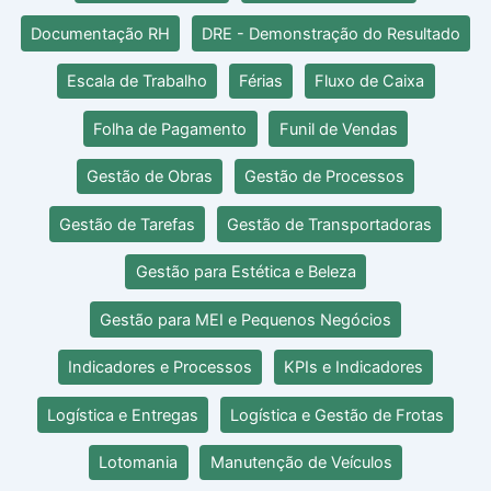
Documentação RH
DRE - Demonstração do Resultado
Escala de Trabalho
Férias
Fluxo de Caixa
Folha de Pagamento
Funil de Vendas
Gestão de Obras
Gestão de Processos
Gestão de Tarefas
Gestão de Transportadoras
Gestão para Estética e Beleza
Gestão para MEI e Pequenos Negócios
Indicadores e Processos
KPIs e Indicadores
Logística e Entregas
Logística e Gestão de Frotas
Lotomania
Manutenção de Veículos