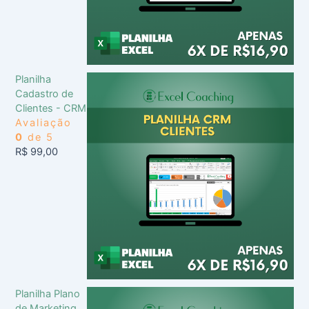
Planilha
Cadastro de
Clientes - CRM
Avaliação
0
de 5
R$
99,00
Planilha Plano
de Marketing