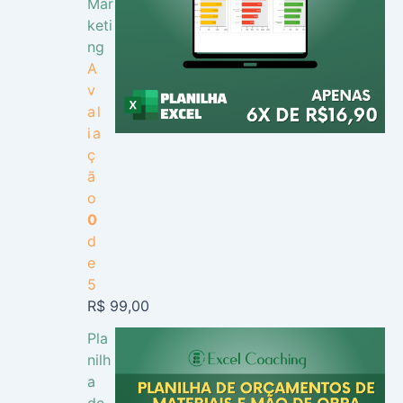
Mar
keti
ng
A
v
al
ia
ç
ã
o
0
d
e
5
R$
99,00
Pla
nilh
a
de