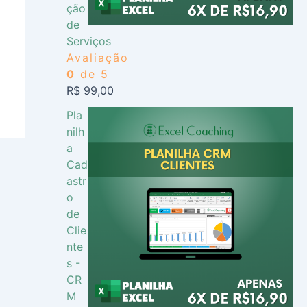
ção
de
Serviços
Avaliação
0
de 5
R$
99,00
Pla
nilh
a
Cad
astr
o
de
Clie
nte
s -
CR
M