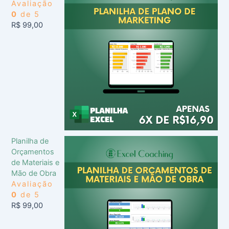
Avaliação
0
de 5
R$
99,00
Planilha de
Orçamentos
de Materiais e
Mão de Obra
Avaliação
0
de 5
R$
99,00