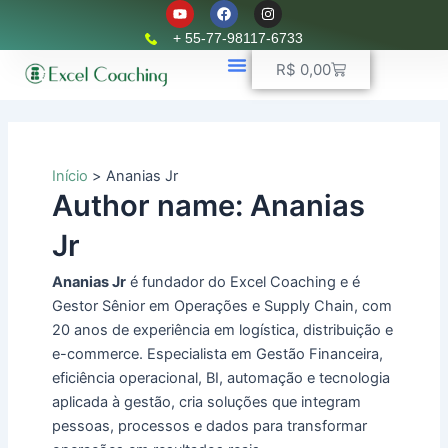
Y
F
I
Ir
o
a
n
u
c
s
para
+ 55-77-98117-6733
t
e
t
o
u
b
a
Carrinho
R$
0,00
b
o
g
conteúdo
e
o
r
k
📈 Planilhas Profissionais
🚛 Controle De Frota
💵 Controle Financeiro
☎ WhatsApp
a
m
Início
Ananias Jr
Author name: Ananias
Jr
Ananias Jr
é fundador do Excel Coaching e é
Gestor Sênior em Operações e Supply Chain, com
20 anos de experiência em logística, distribuição e
e-commerce. Especialista em Gestão Financeira,
eficiência operacional, BI, automação e tecnologia
aplicada à gestão, cria soluções que integram
pessoas, processos e dados para transformar