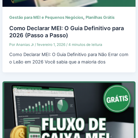
,
Gestão para MEI e Pequenos Negócios
Planilhas Grátis
Como Declarar MEI: O Guia Definitivo para
2026 (Passo a Passo)
Por
Ananias Jr
/
fevereiro 1, 2026
/
4 minutos de leitura
Como Declarar MEI: O Guia Definitivo para Não Errar com
o Leão em 2026 Você sabia que a maioria dos