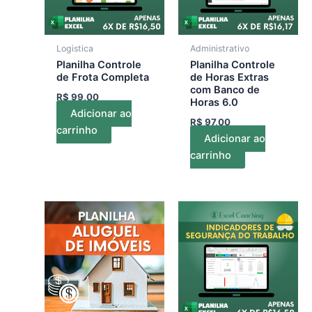
Logistica
Administrativo
Planilha Controle
Planilha Controle
de Frota Completa
de Horas Extras
com Banco de
R$
99,00
Horas 6.0
Adicionar ao
R$
97,00
carrinho
Adicionar ao
carrinho