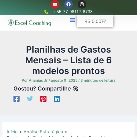
Y
F
I
Ir
o
a
n
u
c
s
para
+ 55-77-98117-6733
t
e
t
o
u
b
a
Carrinho
R$
0,00
b
o
g
conteúdo
e
o
r
k
📈 Planilhas Profissionais
🚛 Controle De Frota
💵 Controle Financeiro
☎ WhatsApp
a
m
Planilhas de Gastos
Mensais – Lista de 6
modelos prontos
Por
Ananias Jr
/
agosto 9, 2025
/
3 minutos de leitura
Gostou? Compartilhe 🚀
Início
Análise Estratégica