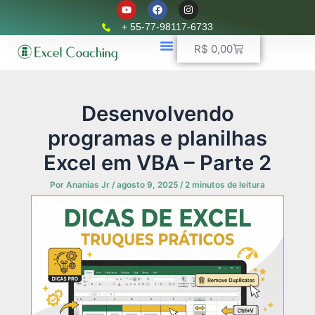
Y
F
I
Ir
o
a
n
u
c
s
para
+ 55-77-98117-6733
t
e
t
o
u
b
a
Carrinho
R$
0,00
b
o
g
conteúdo
e
o
r
k
📈 Planilhas Profissionais
🚛 Controle De Frota
💵 Controle Financeiro
☎ WhatsApp
a
m
Desenvolvendo
programas e planilhas
Excel em VBA – Parte 2
Por
Ananias Jr
/
agosto 9, 2025
/
2 minutos de leitura