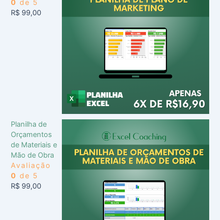
0
de 5
R$
99,00
Planilha de
Orçamentos
de Materiais e
Mão de Obra
Avaliação
0
de 5
R$
99,00