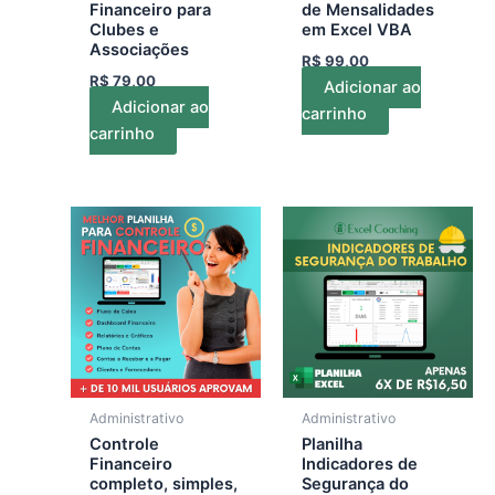
Financeiro para
de Mensalidades
Clubes e
em Excel VBA
Associações
R$
99,00
R$
79,00
Adicionar ao
Adicionar ao
carrinho
carrinho
Administrativo
Administrativo
Controle
Planilha
Financeiro
Indicadores de
completo, simples,
Segurança do