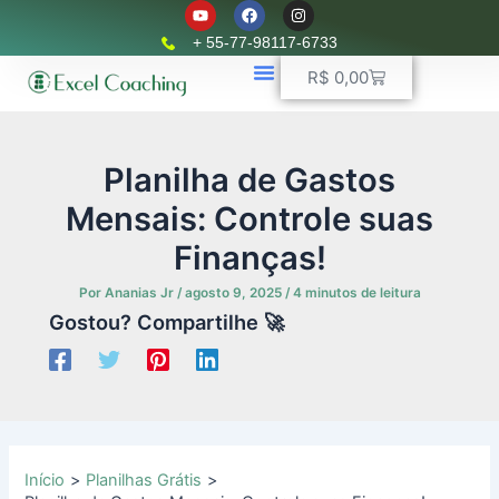
Y
F
I
Ir
o
a
n
u
c
s
para
+ 55-77-98117-6733
t
e
t
o
u
b
a
Carrinho
R$
0,00
b
o
g
conteúdo
e
o
r
k
📈 Planilhas Profissionais
🚛 Controle De Frota
💵 Controle Financeiro
☎ WhatsApp
a
m
Planilha de Gastos
Mensais: Controle suas
Finanças!
Por
Ananias Jr
/
agosto 9, 2025
/
4 minutos de leitura
Gostou? Compartilhe 🚀
Início
Planilhas Grátis