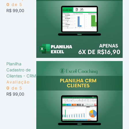
0
de 5
R$
99,00
Planilha
Cadastro de
Clientes - CRM
Avaliação
0
de 5
R$
99,00