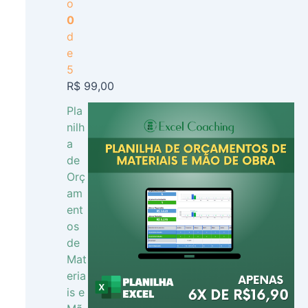
o
0
d
e
5
R$
99,00
Pla
nilh
a
de
Orç
am
ent
os
de
Mat
eria
is e