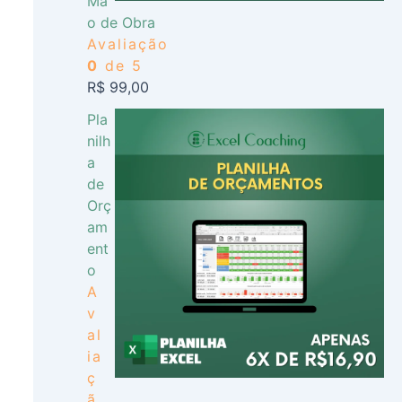
Mã
o de Obra
Avaliação
0
de 5
R$
99,00
Pla
nilh
a
de
Orç
am
ent
o
A
v
al
ia
ç
ã