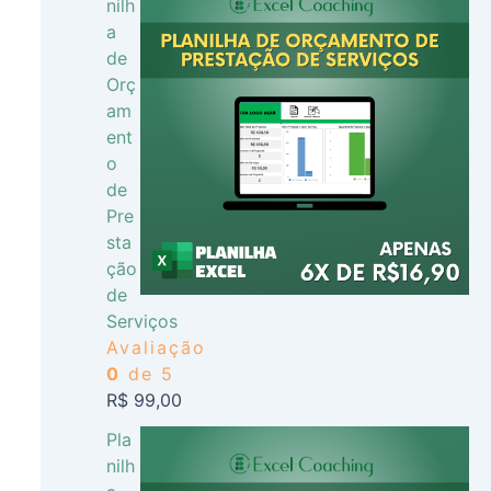
nilh
a
de
Orç
am
ent
o
de
Pre
sta
ção
de
Serviços
Avaliação
0
de 5
R$
99,00
Pla
nilh