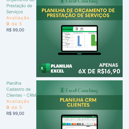
Prestação de
Serviços
Avaliação
0
de 5
R$
99,00
Planilha
Cadastro de
Clientes - CRM
Avaliação
0
de 5
R$
99,00