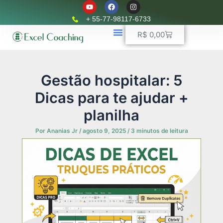
Y
F
I
Ir
o
a
n
u
c
s
para
+ 55-77-98117-6733
t
e
t
o
u
b
a
Carrinho
R$
0,00
b
o
g
conteúdo
e
o
r
k
📈 Planilhas Profissionais
🚛 Controle De Frota
💵 Controle Financeiro
☎ WhatsApp
a
m
Gestão hospitalar: 5
Dicas para te ajudar +
planilha
Por
Ananias Jr
/
agosto 9, 2025
/
3 minutos de leitura