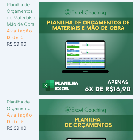
Planilha de
Orçamentos
de Materiais e
Mão de Obra
Avaliação
0
de 5
R$
99,00
Planilha de
Orçamento
Avaliação
0
de 5
R$
99,00