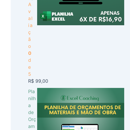
A
v
al
ia
ç
ã
o
0
d
e
5
R$
99,00
Pla
nilh
a
de
Orç
am