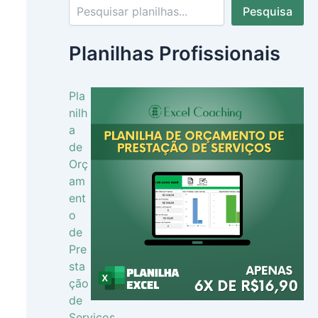
Pesquisa
Planilhas Profissionais
Pla
nilh
a
de
Orç
am
ent
o
de
Pre
sta
ção
de
Serviços