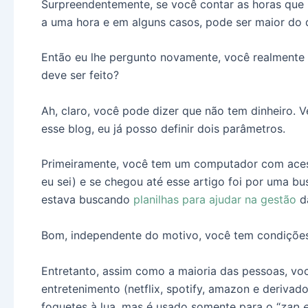
Surpreendentemente, se você contar as horas que p
a uma hora e em alguns casos, pode ser maior do q
Então eu lhe pergunto novamente, você realmente
deve ser feito?
Ah, claro, você pode dizer que não tem dinheiro. 
esse blog, eu já posso definir dois parâmetros.
Primeiramente, você tem um computador com acesso
eu sei) e se chegou até esse artigo foi por uma bus
estava buscando
planilhas para ajudar na gestão
d
Bom, independente do motivo, você tem condições
Entretanto, assim como a maioria das pessoas, voc
entretenimento (netflix, spotify, amazon e derivad
foguetes à lua, mas é usado somente para o “
zap e