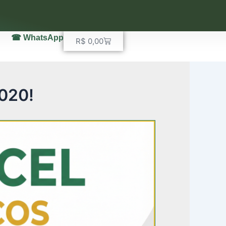
☎ WhatsApp
Carrinho
R$
0,00
2020!