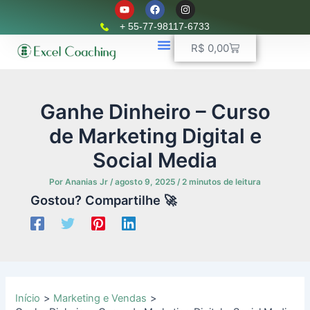
Y
F
I
Ir
o
a
n
u
c
s
para
+ 55-77-98117-6733
t
e
t
o
u
b
a
Carrinho
R$
0,00
b
o
g
conteúdo
e
o
r
k
📈 Planilhas Profissionais
🚛 Controle De Frota
💵 Controle Financeiro
☎ WhatsApp
a
m
Ganhe Dinheiro – Curso
de Marketing Digital e
Social Media
Por
Ananias Jr
/
agosto 9, 2025
/
2 minutos de leitura
Gostou? Compartilhe 🚀
Início
Marketing e Vendas