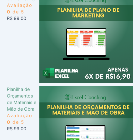
Avaliação
0
de 5
R$
99,00
Planilha de
Orçamentos
de Materiais e
Mão de Obra
Avaliação
0
de 5
R$
99,00