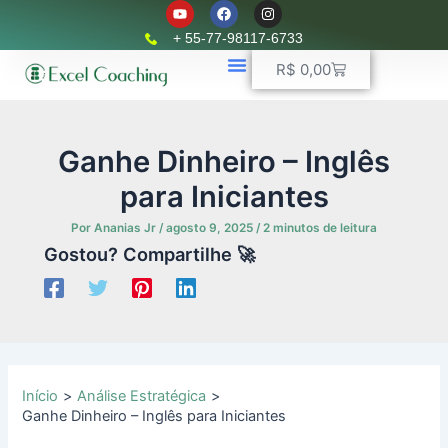
Y
F
I
Ir
o
a
n
u
c
s
para
+ 55-77-98117-6733
t
e
t
o
u
b
a
Carrinho
R$
0,00
b
o
g
conteúdo
e
o
r
k
📈 Planilhas Profissionais
🚛 Controle De Frota
💵 Controle Financeiro
☎ WhatsApp
a
m
Ganhe Dinheiro – Inglês
para Iniciantes
Por
Ananias Jr
/
agosto 9, 2025
/
2 minutos de leitura
Gostou? Compartilhe 🚀
Início
Análise Estratégica
Ganhe Dinheiro – Inglês para Iniciantes