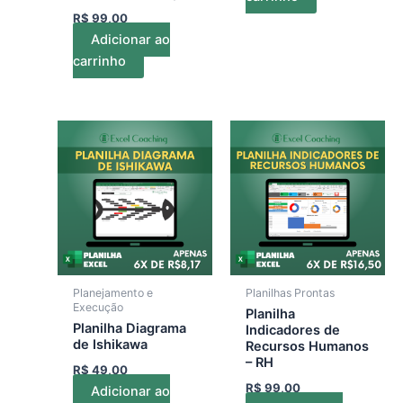
R$
99,00
Adicionar ao
carrinho
Planejamento e
Planilhas Prontas
Execução
Planilha
Planilha Diagrama
Indicadores de
de Ishikawa
Recursos Humanos
– RH
R$
49,00
R$
99,00
Adicionar ao