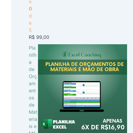
o
0
d
e
5
R$
99,00
Pla
nilh
a
de
Orç
am
ent
os
de
Mat
eria
is e