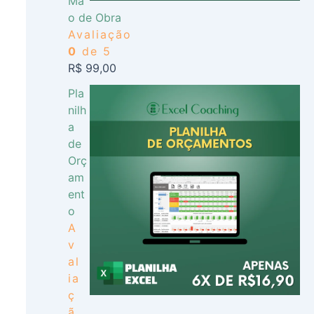
Mã
o de Obra
Avaliação
0
de 5
R$
99,00
Pla
nilh
a
de
Orç
am
ent
o
A
v
al
ia
ç
ã