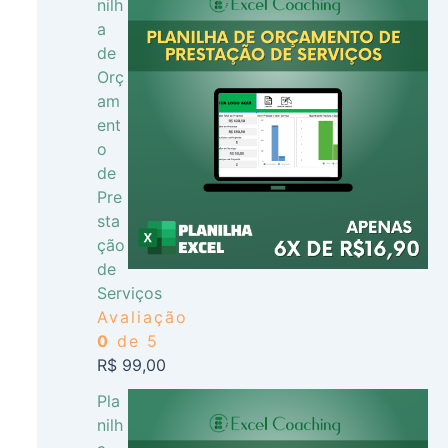
nilh
a
de
Orç
am
ent
o
de
Pre
sta
ção
de
Serviços
Avaliação
0
de 5
R$
99,00
Pla
nilh