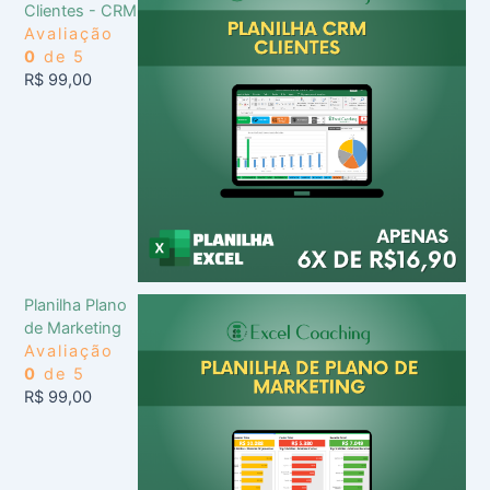
Clientes - CRM
Avaliação
0
de 5
R$
99,00
Planilha Plano
de Marketing
Avaliação
0
de 5
R$
99,00