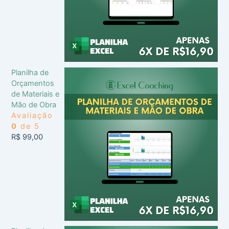
Planilha de
Orçamentos
de Materiais e
Mão de Obra
Avaliação
0
de 5
R$
99,00