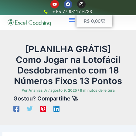
Y
F
I
Ir
o
a
n
u
c
s
para
+ 55-77-98117-6733
t
e
t
o
u
b
a
Carrinho
R$
0,00
b
o
g
conteúdo
e
o
r
k
📈 Planilhas Profissionais
🚛 Controle De Frota
💵 Controle Financeiro
☎ WhatsApp
a
m
[PLANILHA GRÁTIS]
Como Jogar na Lotofácil
Desdobramento com 18
Números Fixos 13 Pontos
Por
Ananias Jr
/
agosto 9, 2025
/
8 minutos de leitura
Gostou? Compartilhe 🚀