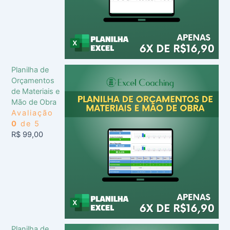
Planilha de
Orçamentos
de Materiais e
Mão de Obra
Avaliação
0
de 5
R$
99,00
Planilha de