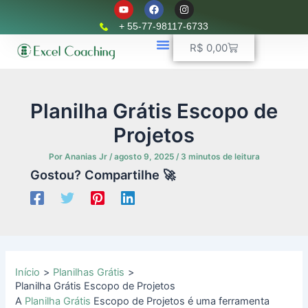
Y
F
I
Ir
o
a
n
u
c
s
para
+ 55-77-98117-6733
t
e
t
o
u
b
a
Carrinho
R$
0,00
b
o
g
conteúdo
e
o
r
k
📈 Planilhas Profissionais
🚛 Controle De Frota
💵 Controle Financeiro
☎ WhatsApp
a
m
Planilha Grátis Escopo de
Projetos
Por
Ananias Jr
/
agosto 9, 2025
/
3 minutos de leitura
Gostou? Compartilhe 🚀
Início
Planilhas Grátis
Planilha Grátis Escopo de Projetos
A
Planilha Grátis
Escopo de Projetos é uma ferramenta