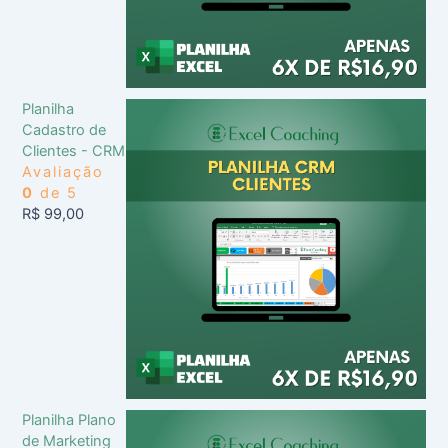
Planilha
Cadastro de
Clientes - CRM
Avaliação
0
de 5
R$
99,00
Planilha Plano
de Marketing