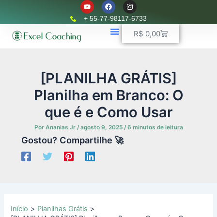
Y
F
I
Ir
o
a
n
u
c
s
para
+ 55-77-98117-6733
t
e
t
o
u
b
a
Carrinho
R$
0,00
b
o
g
conteúdo
e
o
r
k
📈 Planilhas Profissionais
🚛 Controle De Frota
💵 Controle Financeiro
☎ WhatsApp
a
m
[PLANILHA GRÁTIS]
Planilha em Branco: O
que é e Como Usar
Por
Ananias Jr
/
agosto 9, 2025
/
6 minutos de leitura
Gostou? Compartilhe 🚀
Início
Planilhas Grátis