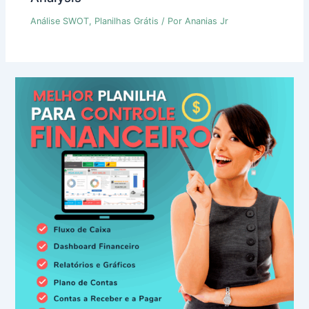
Análise SWOT
,
Planilhas Grátis
/ Por
Ananias Jr