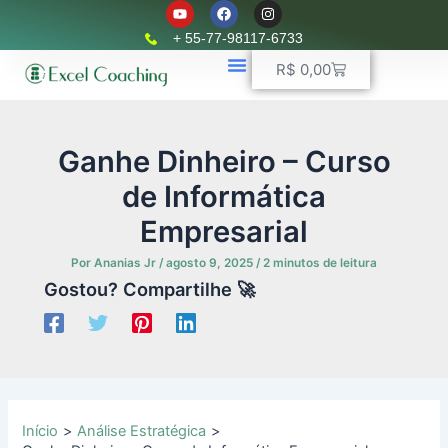
Y
F
I
Ir
o
a
n
u
c
s
para
+ 55-77-98117-6733
t
e
t
o
u
b
a
Carrinho
R$
0,00
b
o
g
conteúdo
e
o
r
k
📈 Planilhas Profissionais
🚛 Controle De Frota
💵 Controle Financeiro
☎ WhatsApp
a
m
Ganhe Dinheiro – Curso
de Informática
Empresarial
Por
Ananias Jr
/
agosto 9, 2025
/
2 minutos de leitura
Gostou? Compartilhe 🚀
Início
Análise Estratégica