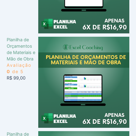
Planilha de
Orçamentos
de Materiais e
Mão de Obra
Avaliação
0
de 5
R$
99,00
Planilha de