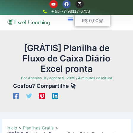
Y
F
I
Ir
o
a
n
u
c
s
para
+ 55-77-98117-6733
t
e
t
o
u
b
a
Carrinho
R$
0,00
b
o
g
conteúdo
e
o
r
k
📈 Planilhas Profissionais
🚛 Controle De Frota
💵 Controle Financeiro
☎ WhatsApp
a
m
[GRÁTIS] Planilha de
Fluxo de Caixa Diário
Excel pronta
Por
Ananias Jr
/
agosto 9, 2025
/
4 minutos de leitura
Gostou? Compartilhe 🚀
Início
Planilhas Grátis