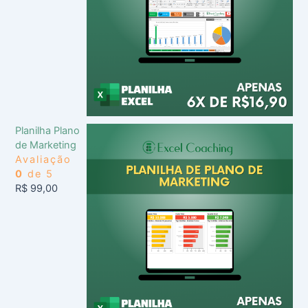
Planilha Plano
de Marketing
Avaliação
0
de 5
R$
99,00