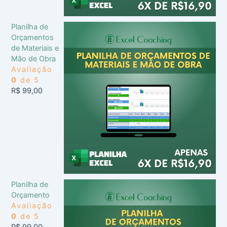
Planilha de
Orçamentos
de Materiais e
Mão de Obra
Avaliação
0
de 5
R$
99,00
Planilha de
Orçamento
Avaliação
0
de 5
R$
99,00