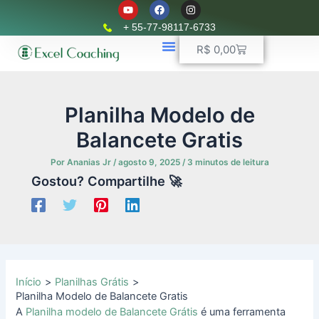
Y
F
I
Ir
o
a
n
u
c
s
para
+ 55-77-98117-6733
t
e
t
o
u
b
a
Carrinho
R$
0,00
b
o
g
conteúdo
e
o
r
k
📈 Planilhas Profissionais
🚛 Controle De Frota
💵 Controle Financeiro
☎ WhatsApp
a
m
Planilha Modelo de
Balancete Gratis
Por
Ananias Jr
/
agosto 9, 2025
/
3 minutos de leitura
Gostou? Compartilhe 🚀
Início
Planilhas Grátis
Planilha Modelo de Balancete Gratis
A
Planilha modelo de Balancete Grátis
é uma ferramenta