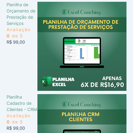
Planilha de
Orçamento de
Prestação de
Serviços
Avaliação
0
de 5
R$
99,00
Planilha
Cadastro de
Clientes - CRM
Avaliação
0
de 5
R$
99,00