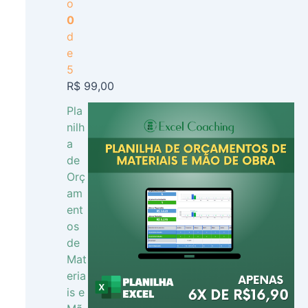
o
0
d
e
5
R$
99,00
Pla
nilh
a
de
Orç
am
ent
os
de
Mat
eria
is e