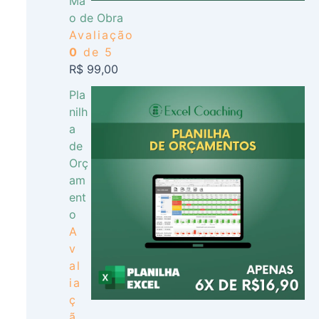
Mã
o de Obra
Avaliação
0
de 5
R$
99,00
Pla
nilh
a
de
Orç
am
ent
o
A
v
al
ia
ç
ã