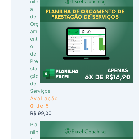
nilh
a
de
Orç
am
ent
o
de
Pre
sta
ção
de
Serviços
Avaliação
0
de 5
R$
99,00
Pla
nilh