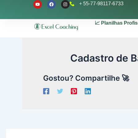
Y
F
I
Ir
+ 55-77-98117-6733
o
a
n
u
c
s
para
t
e
t
u
b
a
o
📈 Planilhas Profi
b
o
g
conteúdo
e
o
r
k
a
m
Cadastro de B
Gostou? Compartilhe 🚀