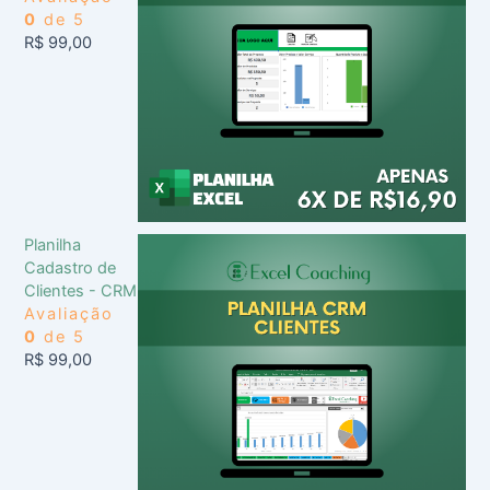
0
de 5
R$
99,00
Planilha
Cadastro de
Clientes - CRM
Avaliação
0
de 5
R$
99,00