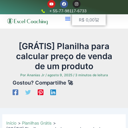
Y
F
I
Ir
o
a
n
u
c
s
para
+ 55-77-98117-6733
t
e
t
o
u
b
a
Carrinho
R$
0,00
b
o
g
conteúdo
e
o
r
k
📈 Planilhas Profissionais
🚛 Controle De Frota
💵 Controle Financeiro
☎ WhatsApp
a
m
[GRÁTIS] Planilha para
calcular preço de venda
de um produto
Por
Ananias Jr
/
agosto 9, 2025
/
3 minutos de leitura
Gostou? Compartilhe 🚀
Início
Planilhas Grátis