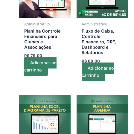
Administrativo
Administrativo
Planilha Controle
Fluxo de Caixa,
Financeiro para
Controle
Clubes e
Financeiro, DRE,
Associações
Dashboard e
Relatórios
R$
79,00
R$
89,00
Adicionar ao
Adicionar ao
carrinho
carrinho