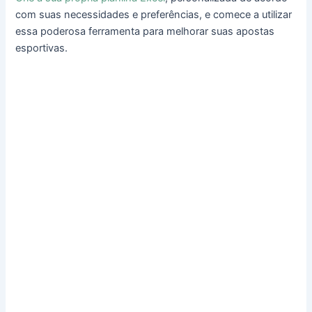
com suas necessidades e preferências, e comece a utilizar
essa poderosa ferramenta para melhorar suas apostas
esportivas.