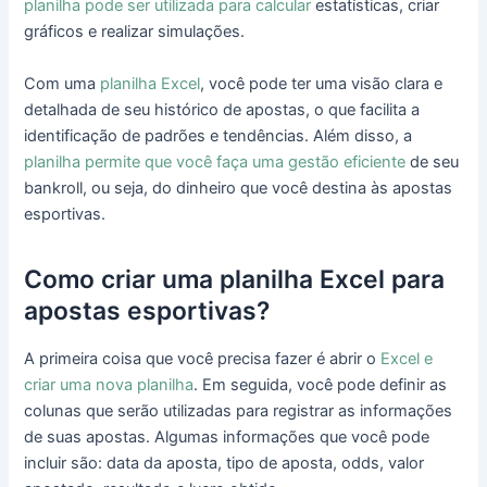
planilha pode ser utilizada para calcular
estatísticas, criar
gráficos e realizar simulações.
Com uma
planilha Excel
, você pode ter uma visão clara e
detalhada de seu histórico de apostas, o que facilita a
identificação de padrões e tendências. Além disso, a
planilha permite que você faça uma gestão eficiente
de seu
bankroll, ou seja, do dinheiro que você destina às apostas
esportivas.
Como criar uma planilha Excel para
apostas esportivas?
A primeira coisa que você precisa fazer é abrir o
Excel e
criar uma nova planilha
. Em seguida, você pode definir as
colunas que serão utilizadas para registrar as informações
de suas apostas. Algumas informações que você pode
incluir são: data da aposta, tipo de aposta, odds, valor