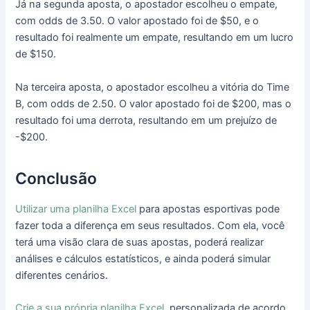
Já na segunda aposta, o apostador escolheu o empate,
com odds de 3.50. O valor apostado foi de $50, e o
resultado foi realmente um empate, resultando em um lucro
de $150.
Na terceira aposta, o apostador escolheu a vitória do Time
B, com odds de 2.50. O valor apostado foi de $200, mas o
resultado foi uma derrota, resultando em um prejuízo de
-$200.
Conclusão
Utilizar uma planilha Excel
para apostas esportivas pode
fazer toda a diferença em seus resultados. Com ela, você
terá uma visão clara de suas apostas, poderá realizar
análises e cálculos estatísticos, e ainda poderá simular
diferentes cenários.
Crie a sua própria planilha Excel
, personalizada de acordo