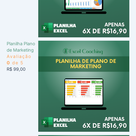
Planilha Plano
de Marketing
Avaliação
0
de 5
R$
99,00