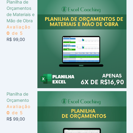
Planilha de
Orçamentos
de Materiais e
Mão de Obra
Avaliação
0
de 5
R$
99,00
Planilha de
Orçamento
Avaliação
0
de 5
R$
99,00