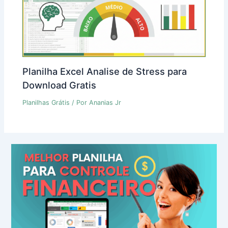
Planilha Excel Analise de Stress para
Download Gratis
Planilhas Grátis
/ Por
Ananias Jr