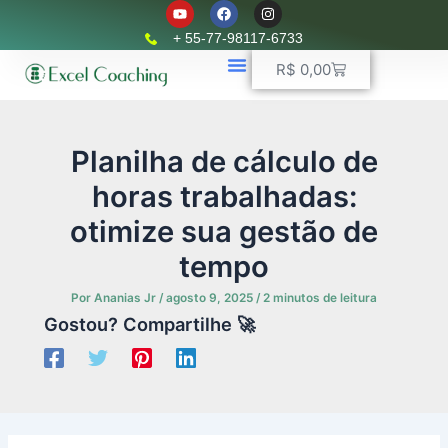
Y
F
I
Ir
o
a
n
u
c
s
para
+ 55-77-98117-6733
t
e
t
o
u
b
a
Carrinho
R$
0,00
b
o
g
conteúdo
e
o
r
k
📈 Planilhas Profissionais
🚛 Controle De Frota
💵 Controle Financeiro
☎ WhatsApp
a
m
Planilha de cálculo de
horas trabalhadas:
otimize sua gestão de
tempo
Por
Ananias Jr
/
agosto 9, 2025
/
2 minutos de leitura
Gostou? Compartilhe 🚀