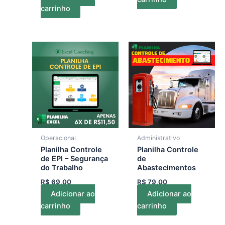
carrinho
Operacional
Administrativo
Planilha Controle
Planilha Controle
de EPI – Segurança
de
do Trabalho
Abastecimentos
R$
69,00
R$
79,00
Adicionar ao
Adicionar ao
carrinho
carrinho