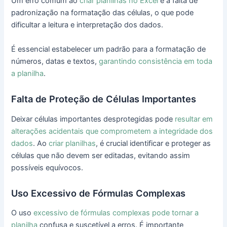
Um erro comum ao
criar planilhas no Excel
é a falta de
padronização na formatação das células, o que pode
dificultar a leitura e interpretação dos dados.
É essencial estabelecer um padrão para a formatação de
números, datas e textos,
garantindo consistência em toda
a planilha
.
Falta de Proteção de Células Importantes
Deixar células importantes desprotegidas pode
resultar em
alterações acidentais que comprometem a integridade dos
dados
. Ao
criar planilhas
, é crucial identificar e proteger as
células que não devem ser editadas, evitando assim
possíveis equívocos.
Uso Excessivo de Fórmulas Complexas
O uso
excessivo de fórmulas complexas pode tornar a
planilha
confusa e suscetível a erros. É importante