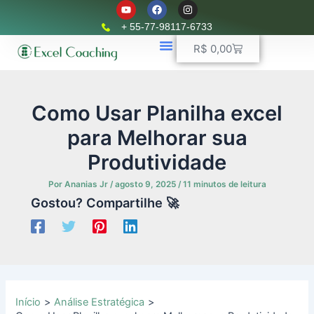
Y
F
I
Ir
o
a
n
u
c
s
para
+ 55-77-98117-6733
t
e
t
o
u
b
a
Carrinho
R$
0,00
b
o
g
conteúdo
e
o
r
k
📈 Planilhas Profissionais
🚛 Controle De Frota
💵 Controle Financeiro
☎ WhatsApp
a
m
Como Usar Planilha excel
para Melhorar sua
Produtividade
Por
Ananias Jr
/
agosto 9, 2025
/
11 minutos de leitura
Gostou? Compartilhe 🚀
Início
Análise Estratégica