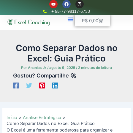
Y
F
I
Ir
o
a
n
u
c
s
para
+ 55-77-98117-6733
t
e
t
o
u
b
a
Carrinho
R$
0,00
b
o
g
conteúdo
e
o
r
k
📈 Planilhas Profissionais
🚛 Controle De Frota
💵 Controle Financeiro
☎ WhatsApp
a
m
Como Separar Dados no
Excel: Guia Prático
Por
Ananias Jr
/
agosto 9, 2025
/
2 minutos de leitura
Gostou? Compartilhe 🚀
Início
Análise Estratégica
Como Separar Dados no Excel: Guia Prático
O Excel é uma ferramenta poderosa para organizar e