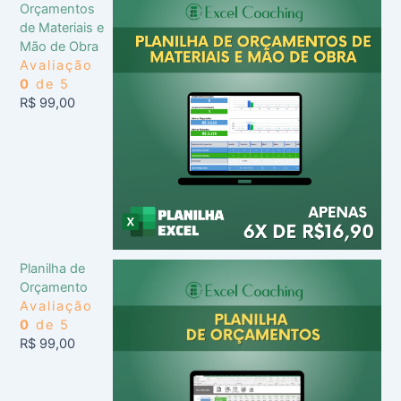
Orçamentos
de Materiais e
Mão de Obra
Avaliação
0
de 5
R$
99,00
Planilha de
Orçamento
Avaliação
0
de 5
R$
99,00