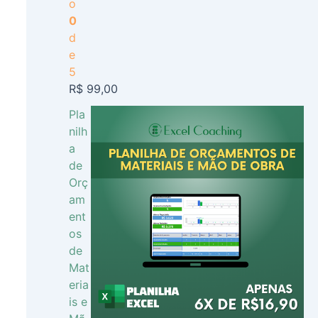
o
0
d
e
5
R$
99,00
Pla
nilh
a
de
Orç
am
ent
os
de
Mat
eria
is e