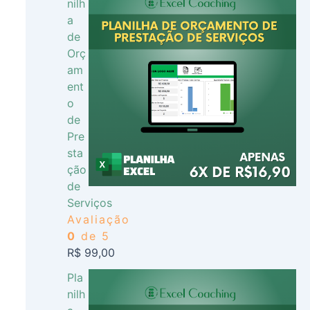
nilh
a
de
Orç
am
ent
o
de
Pre
sta
ção
de
Serviços
Avaliação
0
de 5
R$
99,00
Pla
nilh