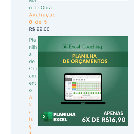
Mã
o de Obra
Avaliação
0
de 5
R$
99,00
Pla
nilh
a
de
Orç
am
ent
o
A
v
al
ia
ç
ã