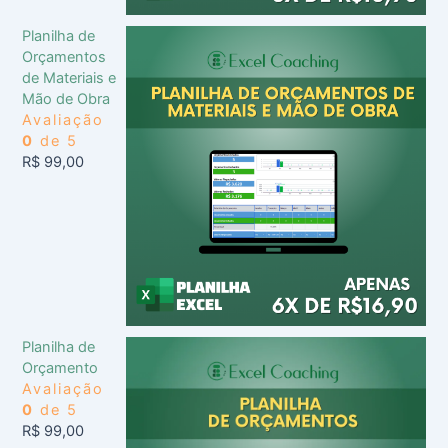
Planilha de
Orçamentos
de Materiais e
Mão de Obra
Avaliação
0
de 5
R$
99,00
Planilha de
Orçamento
Avaliação
0
de 5
R$
99,00