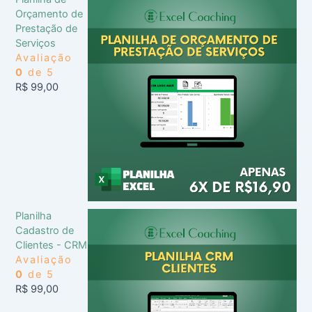
Orçamento de
Prestação de
Serviços
Avaliação
0
de 5
R$
99,00
Planilha
Cadastro de
Clientes - CRM
Avaliação
0
de 5
R$
99,00