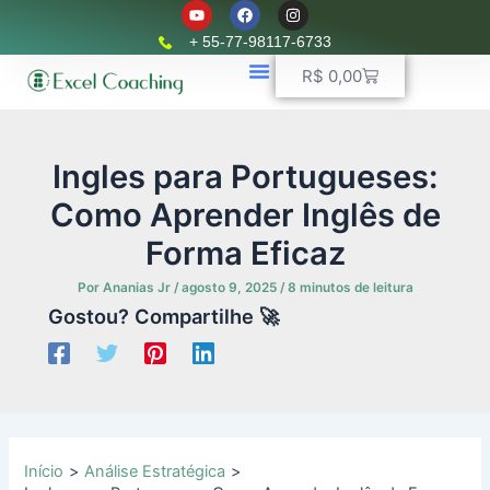
Y
F
I
Ir
o
a
n
u
c
s
para
+ 55-77-98117-6733
t
e
t
o
u
b
a
Carrinho
R$
0,00
b
o
g
conteúdo
e
o
r
k
📈 Planilhas Profissionais
🚛 Controle De Frota
💵 Controle Financeiro
☎ WhatsApp
a
m
Ingles para Portugueses:
Como Aprender Inglês de
Forma Eficaz
Por
Ananias Jr
/
agosto 9, 2025
/
8 minutos de leitura
Gostou? Compartilhe 🚀
Início
Análise Estratégica