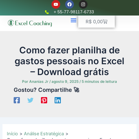
Y
F
I
Ir
o
a
n
u
c
s
para
+ 55-77-98117-6733
t
e
t
o
u
b
a
Carrinho
R$
0,00
b
o
g
conteúdo
e
o
r
k
📈 Planilhas Profissionais
🚛 Controle De Frota
💵 Controle Financeiro
☎ WhatsApp
a
m
Como fazer planilha de
gastos pessoais no Excel
– Download grátis
Por
Ananias Jr
/
agosto 9, 2025
/
5 minutos de leitura
Gostou? Compartilhe 🚀
Início
Análise Estratégica