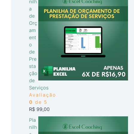
nilh
a
de
Orç
am
ent
o
de
Pre
sta
ção
de
Serviços
Avaliação
0
de 5
R$
99,00
Pla
nilh