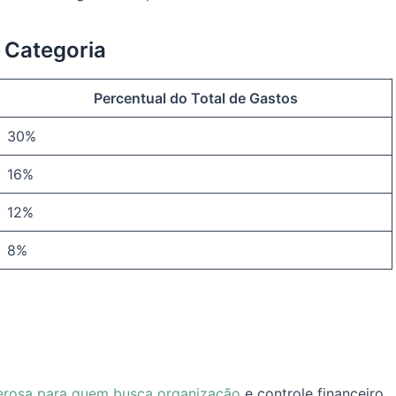
 Categoria
Percentual do Total de Gastos
30%
16%
12%
8%
erosa para quem busca organização
e controle financeiro.