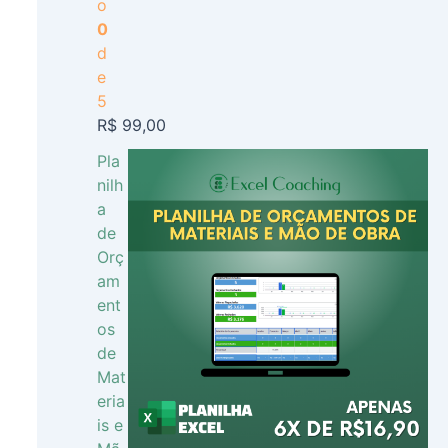
o
0
d
e
5
R$
99,00
Pla
nilh
a
de
Orç
am
ent
os
de
Mat
eria
is e