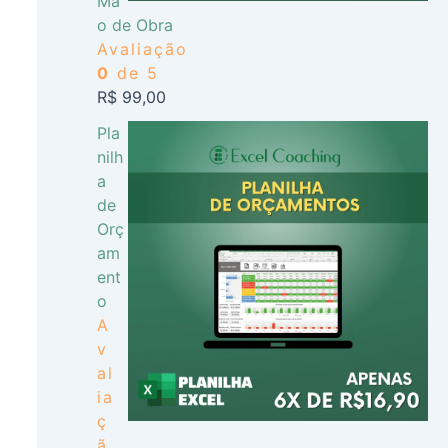
Mã
o de Obra
Avaliação
0
de 5
R$
99,00
Pla
nilh
a
de
Orç
am
ent
o
A
v
al
ia
ç
ã