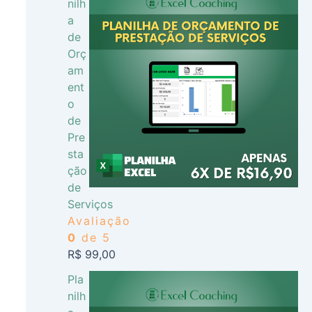
nilh
a
de
Orç
am
ent
o
de
Pre
sta
ção
de
Serviços
Avaliação
0
de 5
R$
99,00
Pla
nilh