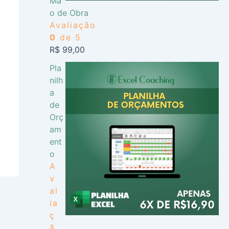
Mã
o de Obra
Avaliação
0
de 5
R$
99,00
Pla
nilh
a
de
Orç
am
ent
o
A
v
al
ia
ç
ã