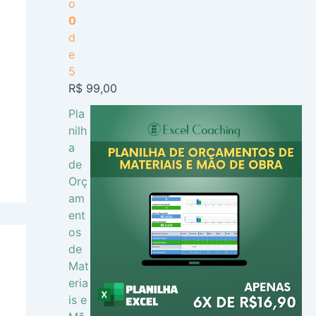
o
0
d
e
5
R$
99,00
Pla
nilh
a
de
Orç
am
ent
os
de
Mat
eria
is e