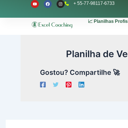
Y
F
I
Ir
+ 55-77-98117-6733
o
a
n
u
c
s
para
t
e
t
u
b
a
o
📈 Planilhas Profi
b
o
g
conteúdo
e
o
r
k
a
m
Planilha de Ve
Gostou? Compartilhe 🚀