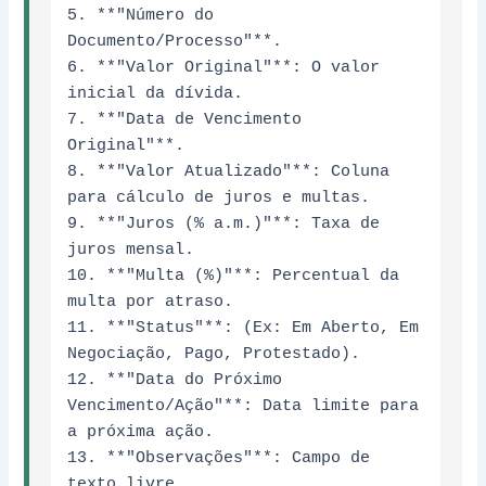
5. **"Número do 
Documento/Processo"**.

6. **"Valor Original"**: O valor 
inicial da dívida.

7. **"Data de Vencimento 
Original"**.

8. **"Valor Atualizado"**: Coluna 
para cálculo de juros e multas.

9. **"Juros (% a.m.)"**: Taxa de 
juros mensal.

10. **"Multa (%)"**: Percentual da 
multa por atraso.

11. **"Status"**: (Ex: Em Aberto, Em 
Negociação, Pago, Protestado).

12. **"Data do Próximo 
Vencimento/Ação"**: Data limite para 
a próxima ação.

13. **"Observações"**: Campo de 
texto livre.
