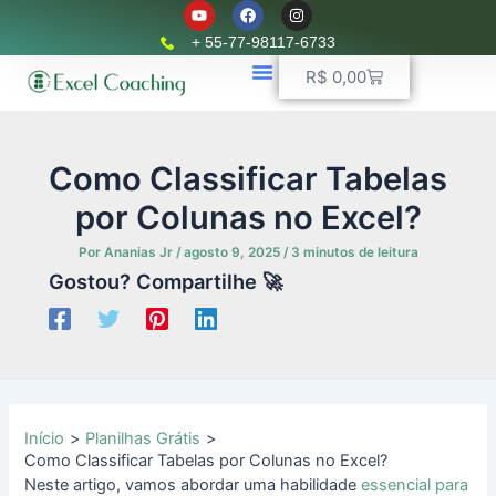
Y
F
I
Ir
o
a
n
u
c
s
para
+ 55-77-98117-6733
t
e
t
o
u
b
a
Carrinho
R$
0,00
b
o
g
conteúdo
e
o
r
k
📈 Planilhas Profissionais
🚛 Controle De Frota
💵 Controle Financeiro
☎ WhatsApp
a
m
Como Classificar Tabelas
por Colunas no Excel?
Por
Ananias Jr
/
agosto 9, 2025
/
3 minutos de leitura
Gostou? Compartilhe 🚀
Início
Planilhas Grátis
Como Classificar Tabelas por Colunas no Excel?
Neste artigo, vamos abordar uma habilidade
essencial para