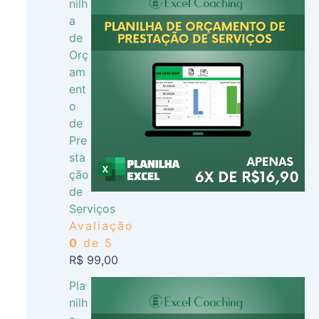
nilh
a
de
Orç
am
ent
o
de
Pre
sta
ção
de
Serviços
Avaliação
0
de 5
R$
99,00
Pla
nilh