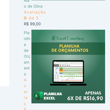
Mã
o de Obra
Avaliação
0
de 5
R$
99,00
Pla
nilh
a
de
Orç
am
ent
o
A
v
al
ia
ç
ã