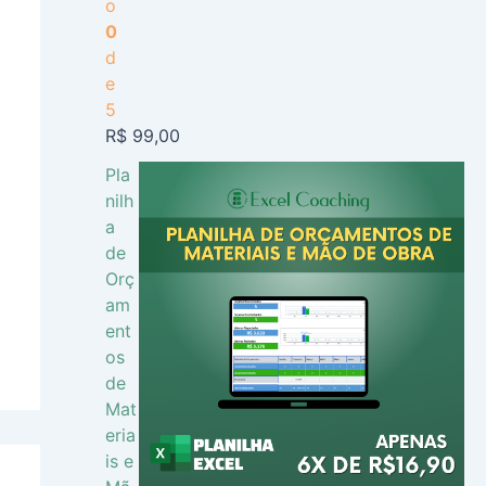
o
0
d
e
5
R$
99,00
Pla
nilh
a
de
Orç
am
ent
os
de
Mat
eria
is e