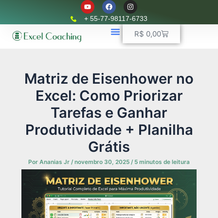
Y
F
I
Ir
o
a
n
u
c
s
para
+ 55-77-98117-6733
t
e
t
o
u
b
a
Carrinho
R$
0,00
b
o
g
conteúdo
e
o
r
k
📈 Planilhas Profissionais
🚛 Controle De Frota
💵 Controle Financeiro
☎ WhatsApp
a
m
Matriz de Eisenhower no
Excel: Como Priorizar
Tarefas e Ganhar
Produtividade + Planilha
Grátis
Por
Ananias Jr
/
novembro 30, 2025
/
5 minutos de leitura