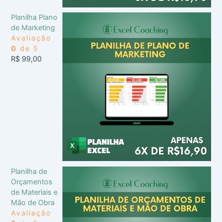
Planilha Plano
de Marketing
Avaliação
0
de 5
R$
99,00
Planilha de
Orçamentos
de Materiais e
Mão de Obra
Avaliação