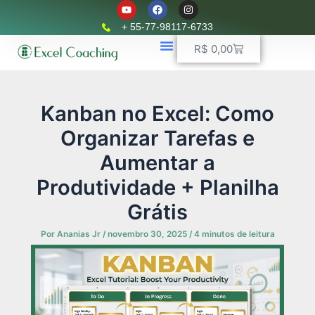
Y
F
I
Ir
o
a
n
u
c
s
para
+ 55-77-98117-6733
t
e
t
o
u
b
a
Carrinho
R$
0,00
b
o
g
conteúdo
e
o
r
k
📈 Planilhas Profissionais
🚛 Controle De Frota
💵 Controle Financeiro
☎ WhatsApp
a
m
Kanban no Excel: Como
Organizar Tarefas e
Aumentar a
Produtividade + Planilha
Grátis
Por
Ananias Jr
/
novembro 30, 2025
/
4 minutos de leitura