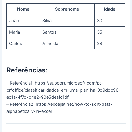
Nome
Sobrenome
Idade
João
Silva
30
Maria
Santos
35
Carlos
Almeida
28
Referências:
– Referência1: https://support.microsoft.com/pt-
br/office/classificar-dados-em-uma-planilha-0d9ddb96-
ec1a-4f7d-b4e2-90e5deafc1df
– Referência2: https://exceljet.net/how-to-sort-data-
alphabetically-in-excel