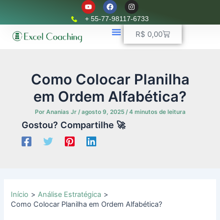
Y
F
I
Ir
o
a
n
u
c
s
para
+ 55-77-98117-6733
t
e
t
o
u
b
a
Carrinho
R$
0,00
b
o
g
conteúdo
e
o
r
k
📈 Planilhas Profissionais
🚛 Controle De Frota
💵 Controle Financeiro
☎ WhatsApp
a
m
Como Colocar Planilha
em Ordem Alfabética?
Por
Ananias Jr
/
agosto 9, 2025
/
4 minutos de leitura
Gostou? Compartilhe 🚀
Início
Análise Estratégica
Como Colocar Planilha em Ordem Alfabética?