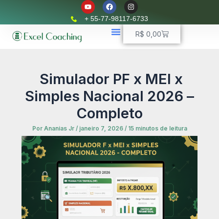
Y
F
I
Ir
o
a
n
u
c
s
para
+ 55-77-98117-6733
t
e
t
o
u
b
a
Carrinho
R$
0,00
b
o
g
conteúdo
e
o
r
k
📈 Planilhas Profissionais
🚛 Controle De Frota
💵 Controle Financeiro
☎ WhatsApp
a
m
Simulador PF x MEI x
Simples Nacional 2026 –
Completo
Por
Ananias Jr
/
janeiro 7, 2026
/
15 minutos de leitura