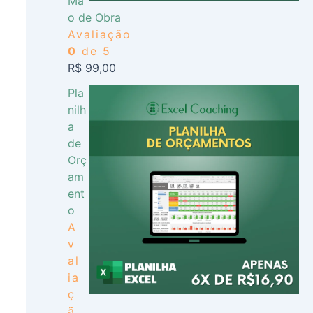
Mã
o de Obra
Avaliação
0
de 5
R$
99,00
Pla
nilh
a
de
Orç
am
ent
o
A
v
al
ia
ç
ã