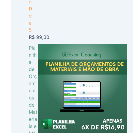
o
0
d
e
5
R$
99,00
Pla
nilh
a
de
Orç
am
ent
os
de
Mat
eria
is e