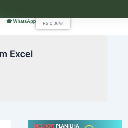
☎ WhatsApp
Carrinho
R$
0,00
m Excel