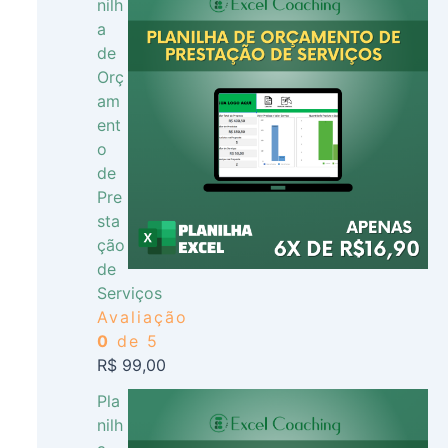
nilh
a
de
Orç
am
ent
o
de
Pre
sta
ção
de
Serviços
Avaliação
0
de 5
R$
99,00
Pla
nilh