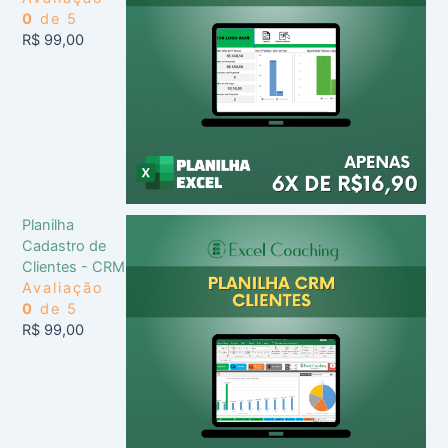
0
de 5
R$
99,00
Planilha
Cadastro de
Clientes - CRM
Avaliação
0
de 5
R$
99,00