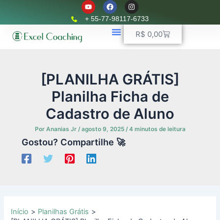
Y
F
I
Ir
o
a
n
u
c
s
para
+ 55-77-98117-6733
t
e
t
o
u
b
a
Carrinho
R$
0,00
b
o
g
conteúdo
e
o
r
k
📈 Planilhas Profissionais
🚛 Controle De Frota
💵 Controle Financeiro
☎ WhatsApp
a
m
[PLANILHA GRÁTIS]
Planilha Ficha de
Cadastro de Aluno
Por
Ananias Jr
/
agosto 9, 2025
/
4 minutos de leitura
Gostou? Compartilhe 🚀
Início
Planilhas Grátis