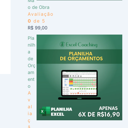
Mã
o de Obra
Avaliação
0
de 5
R$
99,00
Pla
nilh
a
de
Orç
am
ent
o
A
v
al
ia
ç
ã