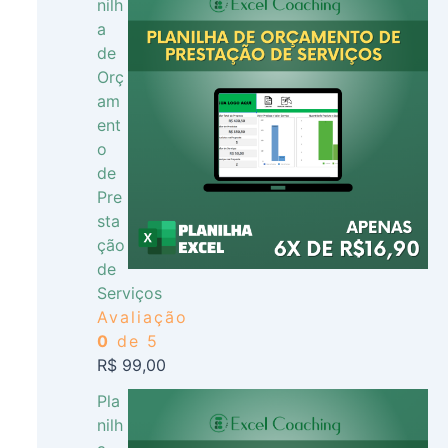
nilh
a
de
Orç
am
ent
o
de
Pre
sta
ção
de
Serviços
Avaliação
0
de 5
R$
99,00
Pla
nilh