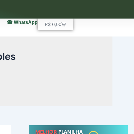
☎ WhatsApp
Carrinho
R$
0,00
ples