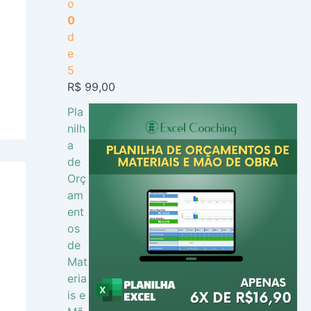
o
0
d
e
5
R$
99,00
Pla
nilh
a
de
Orç
am
ent
os
de
Mat
eria
is e