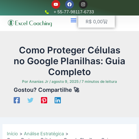
Y
F
I
Ir
o
a
n
u
c
s
para
+ 55-77-98117-6733
t
e
t
o
u
b
a
Carrinho
R$
0,00
b
o
g
conteúdo
e
o
r
k
📈 Planilhas Profissionais
🚛 Controle De Frota
💵 Controle Financeiro
☎ WhatsApp
a
m
Como Proteger Células
no Google Planilhas: Guia
Completo
Por
Ananias Jr
/
agosto 9, 2025
/
7 minutos de leitura
Gostou? Compartilhe 🚀
Início
Análise Estratégica