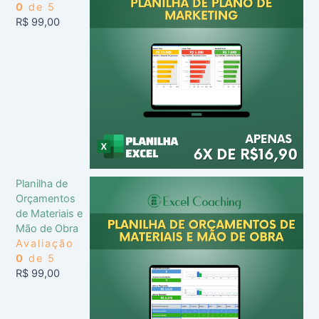
0
de 5
R$
99,00
Planilha de
Orçamentos
de Materiais e
Mão de Obra
Avaliação
0
de 5
R$
99,00