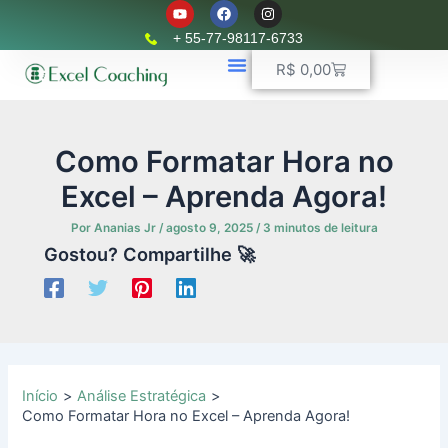
Y
F
I
Ir
o
a
n
u
c
s
para
+ 55-77-98117-6733
t
e
t
o
u
b
a
Carrinho
R$
0,00
b
o
g
conteúdo
e
o
r
k
📈 Planilhas Profissionais
🚛 Controle De Frota
💵 Controle Financeiro
☎ WhatsApp
a
m
Como Formatar Hora no
Excel – Aprenda Agora!
Por
Ananias Jr
/
agosto 9, 2025
/
3 minutos de leitura
Gostou? Compartilhe 🚀
Início
Análise Estratégica
Como Formatar Hora no Excel – Aprenda Agora!