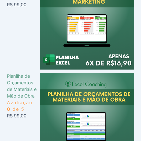
R$
99,00
Planilha de
Orçamentos
de Materiais e
Mão de Obra
Avaliação
0
de 5
R$
99,00