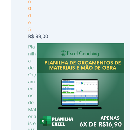
o
0
d
e
5
R$
99,00
Pla
nilh
a
de
Orç
am
ent
os
de
Mat
eria
is e