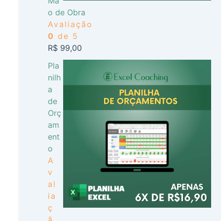
Mã
o de Obra
Avaliação
0
de 5
R$
99,00
Pla
nilh
a
de
Orç
am
ent
o
A
v
al
ia
ç
ã