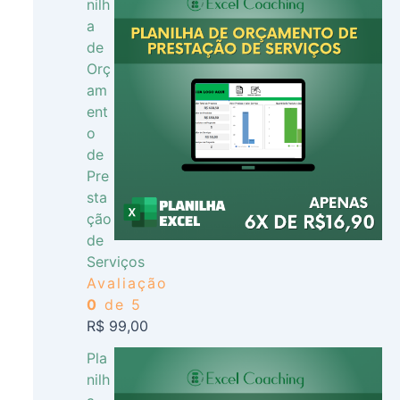
nilh
a
de
Orç
am
ent
o
de
Pre
sta
ção
de
Serviços
Avaliação
0
de 5
R$
99,00
Pla
nilh